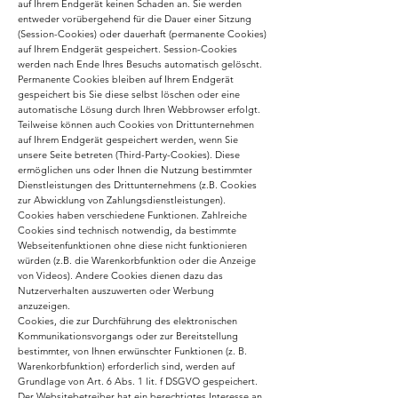
auf Ihrem Endgerät keinen Schaden an. Sie werden
entweder vorübergehend für die Dauer einer Sitzung
(Session-Cookies) oder dauerhaft (permanente Cookies)
auf Ihrem Endgerät gespeichert. Session-Cookies
werden nach Ende Ihres Besuchs automatisch gelöscht.
Permanente Cookies bleiben auf Ihrem Endgerät
gespeichert bis Sie diese selbst löschen oder eine
automatische Lösung durch Ihren Webbrowser erfolgt.
Teilweise können auch Cookies von Drittunternehmen
auf Ihrem Endgerät gespeichert werden, wenn Sie
unsere Seite betreten (Third-Party-Cookies). Diese
ermöglichen uns oder Ihnen die Nutzung bestimmter
Dienstleistungen des Drittunternehmens (z.B. Cookies
zur Abwicklung von Zahlungsdienstleistungen).
Cookies haben verschiedene Funktionen. Zahlreiche
Cookies sind technisch notwendig, da bestimmte
Webseitenfunktionen ohne diese nicht funktionieren
würden (z.B. die Warenkorbfunktion oder die Anzeige
von Videos). Andere Cookies dienen dazu das
Nutzerverhalten auszuwerten oder Werbung
anzuzeigen.
Cookies, die zur Durchführung des elektronischen
Kommunikationsvorgangs oder zur Bereitstellung
bestimmter, von Ihnen erwünschter Funktionen (z. B.
Warenkorbfunktion) erforderlich sind, werden auf
Grundlage von Art. 6 Abs. 1 lit. f DSGVO gespeichert.
Der Websitebetreiber hat ein berechtigtes Interesse an