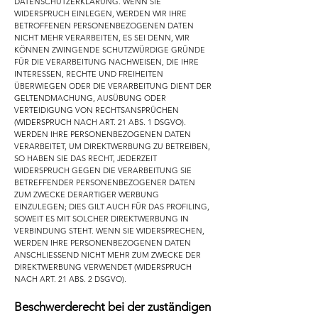
DATENSCHUTZERKLÄRUNG. WENN SIE
WIDERSPRUCH EINLEGEN, WERDEN WIR IHRE
BETROFFENEN PERSONENBEZOGENEN DATEN
NICHT MEHR VERARBEITEN, ES SEI DENN, WIR
KÖNNEN ZWINGENDE SCHUTZWÜRDIGE GRÜNDE
FÜR DIE VERARBEITUNG NACHWEISEN, DIE IHRE
INTERESSEN, RECHTE UND FREIHEITEN
ÜBERWIEGEN ODER DIE VERARBEITUNG DIENT DER
GELTENDMACHUNG, AUSÜBUNG ODER
VERTEIDIGUNG VON RECHTSANSPRÜCHEN
(WIDERSPRUCH NACH ART. 21 ABS. 1 DSGVO).
WERDEN IHRE PERSONENBEZOGENEN DATEN
VERARBEITET, UM DIREKTWERBUNG ZU BETREIBEN,
SO HABEN SIE DAS RECHT, JEDERZEIT
WIDERSPRUCH GEGEN DIE VERARBEITUNG SIE
BETREFFENDER PERSONENBEZOGENER DATEN
ZUM ZWECKE DERARTIGER WERBUNG
EINZULEGEN; DIES GILT AUCH FÜR DAS PROFILING,
SOWEIT ES MIT SOLCHER DIREKTWERBUNG IN
VERBINDUNG STEHT. WENN SIE WIDERSPRECHEN,
WERDEN IHRE PERSONENBEZOGENEN DATEN
ANSCHLIESSEND NICHT MEHR ZUM ZWECKE DER
DIREKTWERBUNG VERWENDET (WIDERSPRUCH
NACH ART. 21 ABS. 2 DSGVO).
Beschwerderecht bei der zuständigen