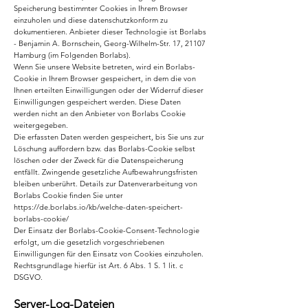
Speicherung bestimmter Cookies in Ihrem Browser
einzuholen und diese datenschutzkonform zu
dokumentieren. Anbieter dieser Technologie ist Borlabs
- Benjamin A. Bornschein, Georg-Wilhelm-Str. 17, 21107
Hamburg (im Folgenden Borlabs).
Wenn Sie unsere Website betreten, wird ein Borlabs-
Cookie in Ihrem Browser gespeichert, in dem die von
Ihnen erteilten Einwilligungen oder der Widerruf dieser
Einwilligungen gespeichert werden. Diese Daten
werden nicht an den Anbieter von Borlabs Cookie
weitergegeben.
Die erfassten Daten werden gespeichert, bis Sie uns zur
Löschung auffordern bzw. das Borlabs-Cookie selbst
löschen oder der Zweck für die Datenspeicherung
entfällt. Zwingende gesetzliche Aufbewahrungsfristen
bleiben unberührt. Details zur Datenverarbeitung von
Borlabs Cookie finden Sie unter
https://de.borlabs.io/kb/welche-daten-speichert-
borlabs-cookie/
Der Einsatz der Borlabs-Cookie-Consent-Technologie
erfolgt, um die gesetzlich vorgeschriebenen
Einwilligungen für den Einsatz von Cookies einzuholen.
Rechtsgrundlage hierfür ist Art. 6 Abs. 1 S. 1 lit. c
DSGVO.
Server-Log-Dateien