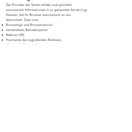
Der Provider der Seiten erhebt und speichert
automatisch Informationen in so genannten Server-Log-
Dateien, die Ihr Browser automatisch an uns
übermittelt. Dies sind:
Browsertyp und Browserversion
verwendetes Betriebssystem
Referrer URL
Hostname des zugreifenden Rechners
Uhrzeit der Serveranfrage
IP-Adresse
Eine Zusammenführung dieser Daten mit anderen
Datenquellen wird nicht vorgenommen.
Die Erfassung dieser Daten erfolgt auf Grundlage von
Art. 6 Abs. 1 lit. f DSGVO. Der Websitebetreiber hat ein
berechtigtes Interesse an der technisch fehlerfreien
Darstellung und der Optimierung seiner Website –
hierzu müssen die Server-Log-Files erfasst werden.
Kontaktformular
Wenn Sie uns per Kontaktformular Anfragen zukommen
lassen, werden Ihre Angaben aus dem Anfrageformular
inklusive der von Ihnen dort angegebenen
Kontaktdaten zwecks Bearbeitung der Anfrage und für
den Fall von Anschlussfragen bei uns gespeichert. Diese
Daten geben wir nicht ohne Ihre Einwilligung weiter.