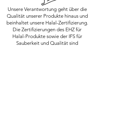
Unsere Verantwortung geht über die
Qualität unserer Produkte hinaus und
beinhaltet unsere Halal-Zertifizierung.
Die Zertifizierungen des EHZ für
Halal-Produkte sowie der IFS für
Sauberkeit und Qualität sind
Zeugnisse unseres Engagements für
Authentizität und Qualität.
Bei uns bilden Handwerkskunst,
Natürlichkeit und Verantwortung die
Grundpfeiler allen Tuns. Denn bei
Kallavi ist jede Backware ein
handgefertigter Schatz, der nur
darauf wartet, von Ihnen entdeckt zu
werden.
FRISCHE DURCH
INNOVATION